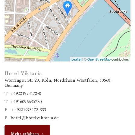
Leaflet
| ©
OpenStreetMap
contributors
Hotel Viktoria
Worringer Str 23, Köln, Nordrhein Westfalen, 50668,
Germany
T
+49221973172-0
T
+4916096635780
F
+49221973172-333
E
hotel@hotelviktoria.de
Mehr erfahren