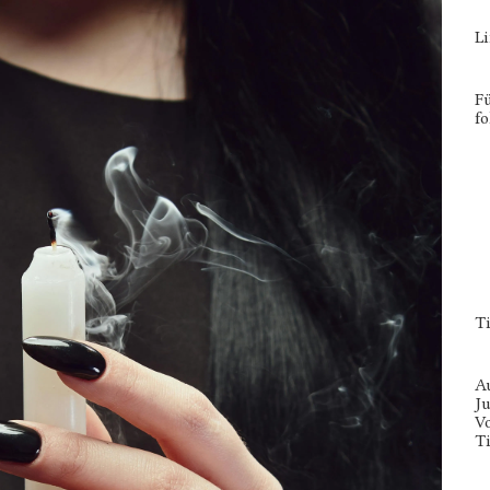
L
Fü
fo
Ti
A
Ju
V
Ti