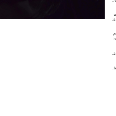
Fe
B
H
Wi
b
H
I