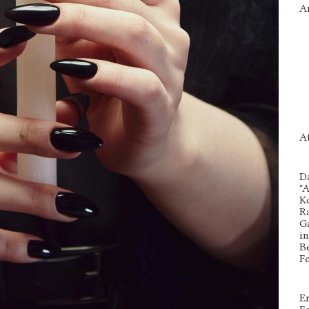
A
A
Da
"
K
R
G
in
Be
Fe
E