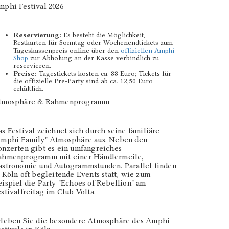
mphi Festival 2026
Reservierung:
Es besteht die Möglichkeit,
Restkarten für Sonntag oder Wochenendtickets zum
Tageskassenpreis online über den
offiziellen Amphi
Shop
zur Abholung an der Kasse verbindlich zu
reservieren.
Preise:
Tagestickets kosten ca. 88 Euro; Tickets für
die offizielle Pre-Party sind ab ca. 12,50 Euro
erhältlich.
tmosphäre & Rahmenprogramm
s Festival zeichnet sich durch seine familiäre
Amphi Family"-Atmosphäre aus. Neben den
onzerten gibt es ein umfangreiches
ahmenprogramm mit einer Händlermeile,
astronomie und Autogrammstunden. Parallel finden
 Köln oft begleitende Events statt, wie zum
ispiel die Party "Echoes of Rebellion" am
stivalfreitag im Club Volta.
rleben Sie die besondere Atmosphäre des Amphi-