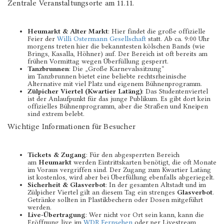
Zentrale Veranstaltungsorte am 11.11.
Heumarkt & Alter Markt
: Hier findet die große offizielle
Feier der
Willi Ostermann Gesellschaft
statt. Ab ca. 9:00 Uhr
morgens treten hier die bekanntesten kölschen Bands (wie
Brings, Kasalla, Höhner) auf. Der Bereich ist oft bereits am
frühen Vormittag wegen Überfüllung gesperrt.
Tanzbrunnen
: Die „Große Karnevalssitzung“
im Tanzbrunnen bietet eine beliebte rechtsrheinische
Alternative mit viel Platz und eigenem Bühnenprogramm.
Zülpicher Viertel (Kwartier Latäng)
: Das Studentenviertel
ist der Anlaufpunkt für das junge Publikum. Es gibt dort kein
offizielles Bühnenprogramm, aber die Straßen und Kneipen
sind extrem belebt.
Wichtige Informationen für Besucher
Tickets & Zugang
: Für den abgesperrten Bereich
am
Heumarkt
werden Eintrittskarten benötigt, die oft Monate
im Voraus vergriffen sind. Der Zugang zum Kwartier Latäng
ist kostenlos, wird aber bei Überfüllung ebenfalls abgeriegelt.
Sicherheit & Glasverbot
: In der gesamten Altstadt und im
Zülpicher Viertel gilt an diesem Tag ein strenges
Glasverbot
.
Getränke sollten in Plastikbechern oder Dosen mitgeführt
werden.
Live-Übertragung
: Wer nicht vor Ort sein kann, kann die
Eröffnung live im
WDR Fernsehen
oder per Livestream